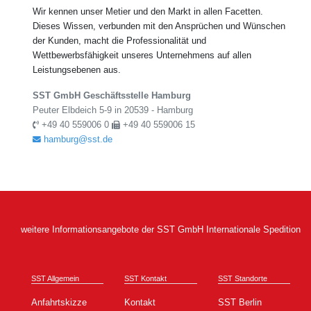
Wir kennen unser Metier und den Markt in allen Facetten.
Dieses Wissen, verbunden mit den Ansprüchen und Wünschen
der Kunden, macht die Professionalität und
Wettbewerbsfähigkeit unseres Unternehmens auf allen
Leistungsebenen aus.
SST GmbH Geschäftsstelle Hamburg
Peuter Elbdeich 5-9 in 20539 - Hamburg
+49 40 559006 0
+49 40 559006 15
hamburg@sst.de
weitere Informationsangebote der SST GmbH Internationale Spedition
SST Allgemein
SST Kontakt
SST Standorte
Anfahrtskizze
Kontakt
SST Berlin