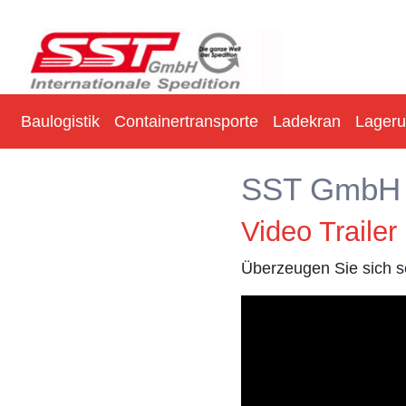
Baulogistik
Containertransporte
Ladekran
Lager
SST GmbH I
Video Trailer
Überzeugen Sie sich se