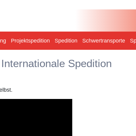
ung
Projektspedition
Spedition
Schwertransporte
Sp
nternationale Spedition
lbst.