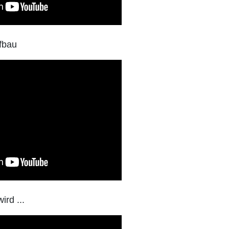
fbau
rd ...