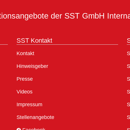
ationsangebote der SST GmbH Interna
SST Kontakt
S
Kontakt
S
Hinweisgeber
S
Presse
S
Videos
S
Impressum
S
Stellenangebote
S
Facebook
S